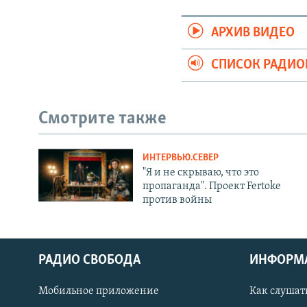
АРХИВ ВИДЕО
СПИСОК РАДИ
Смотрите также
ИНТЕРВЬЮ.СЕВЕР
"Я и не скрываю, что это
пропаганда". Проект Fertoke
против войны
РАДИО СВОБОДА
ИНФОРМ
Мобильное приложение
Как слушат
СОЦИАЛЬНЫЕ СЕТИ