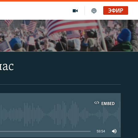
ЭФИР
час
EMBED
able
59:54