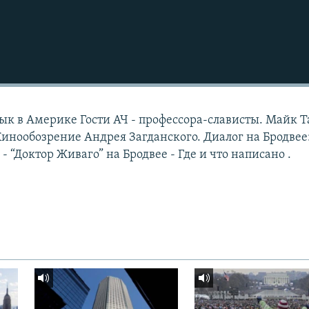
зык в Америке Гости АЧ - профессора-слависты. Майк 
Кинообозрение Андрея Загданского. Диалог на Бродвее:
 “Доктор Живаго” на Бродвее - Где и что написано .