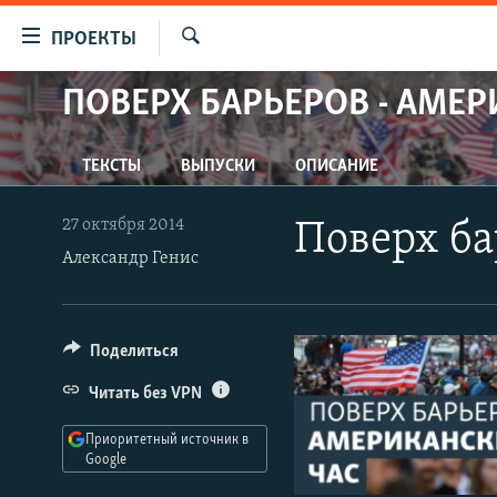
Ссылки
ПРОЕКТЫ
для
Искать
упрощенного
ПОВЕРХ БАРЬЕРОВ - АМЕР
ПРОГРАММЫ
доступа
ПОДКАСТЫ
Вернуться
ТЕКСТЫ
ВЫПУСКИ
ОПИСАНИЕ
АВТОРСКИЕ ПРОЕКТЫ
к
основному
ЦИТАТЫ СВОБОДЫ
27 октября 2014
Поверх ба
содержанию
Александр Генис
МНЕНИЯ
Вернутся
КУЛЬТУРА
к
главной
IDEL.РЕАЛИИ
Поделиться
навигации
КАВКАЗ.РЕАЛИИ
Вернутся
Читать без VPN
к
СЕВЕР.РЕАЛИИ
поиску
Приоритетный источник в
СИБИРЬ.РЕАЛИИ
Google