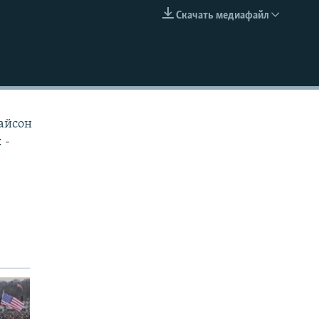
Скачать медиафайл
EMBED
Тайсон
 -