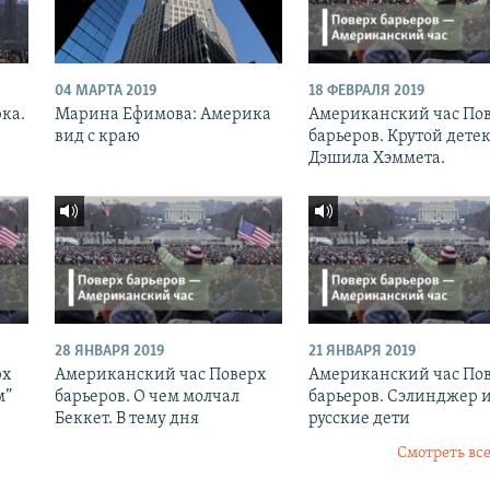
04 МАРТА 2019
18 ФЕВРАЛЯ 2019
рка.
Марина Ефимова: Америка
Американский час По
вид с краю
барьеров. Крутой дете
Дэшила Хэммета.
28 ЯНВАРЯ 2019
21 ЯНВАРЯ 2019
рх
Американский час Поверх
Американский час По
м”
барьеров. О чем молчал
барьеров. Сэлинджер 
Беккет. В тему дня
русские дети
Смотреть все