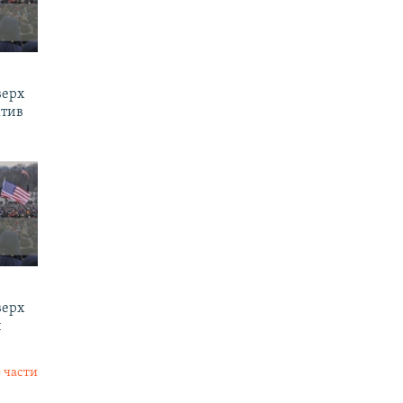
верх
ктив
верх
и
 части