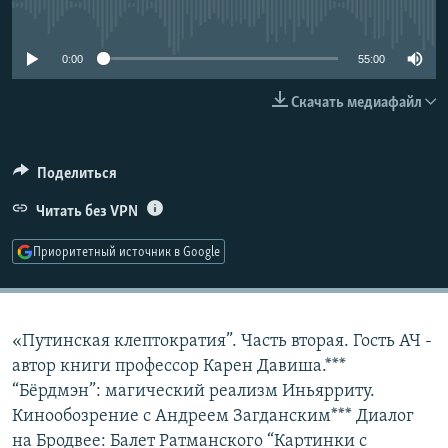
No media source currently available
РАСПИСАНИЕ ВЕЩАНИЯ
ПОДПИШИТЕСЬ НА РАССЫЛКУ
0:00
55:00
Скачать медиафайл
СОЦИАЛЬНЫЕ СЕТИ
Поделиться
Читать без VPN
Все сайты РСЕ/РС
Приоритетный источник в Google
«Путинская клептократия”. Часть вторая. Гость АЧ -
автор книги профессор Карен Давиша.***
“Бёрдмэн”: магический реализм Иньярриту.
Кинообозрение с Андреем Загданским*** Диалог
на Бродвее: Балет Ратманского “Картинки с