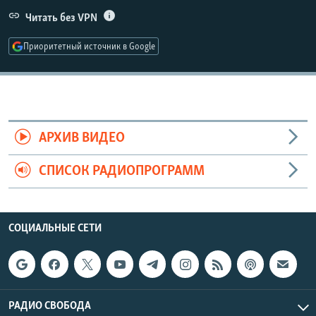
РАСПИСАНИЕ ВЕЩАНИЯ
Читать без VPN
ПОДПИШИТЕСЬ НА РАССЫЛКУ
Приоритетный источник в Google
СОЦИАЛЬНЫЕ СЕТИ
АРХИВ ВИДЕО
СПИСОК РАДИОПРОГРАММ
Все сайты РСЕ/РС
СОЦИАЛЬНЫЕ СЕТИ
РАДИО СВОБОДА