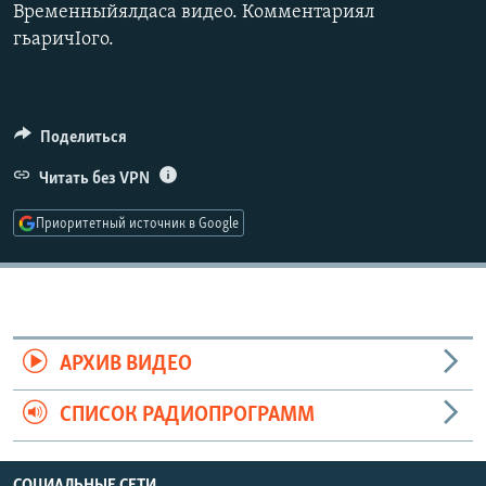
Временныйялдаса видео. Комментариял
РАСПИСАНИЕ ВЕЩАНИЯ
гьаричIого.
ПОДПИШИТЕСЬ НА РАССЫЛКУ
СОЦИАЛЬНЫЕ СЕТИ
Поделиться
Читать без VPN
Приоритетный источник в Google
Все сайты РСЕ/РС
АРХИВ ВИДЕО
СПИСОК РАДИОПРОГРАММ
СОЦИАЛЬНЫЕ СЕТИ