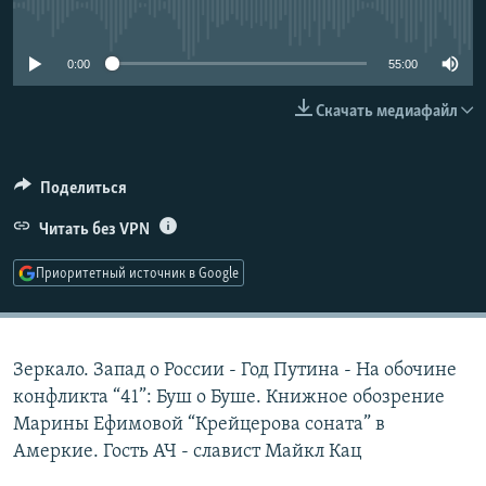
No media source currently available
РАСПИСАНИЕ ВЕЩАНИЯ
ПОДПИШИТЕСЬ НА РАССЫЛКУ
0:00
55:00
Скачать медиафайл
СОЦИАЛЬНЫЕ СЕТИ
Поделиться
Читать без VPN
Все сайты РСЕ/РС
Приоритетный источник в Google
Зеркало. Запад о России - Год Путина - На обочине
конфликта “41”: Буш о Буше. Книжное обозрение
Марины Ефимовой “Крейцерова соната” в
Амеркие. Гость АЧ - славист Майкл Кац