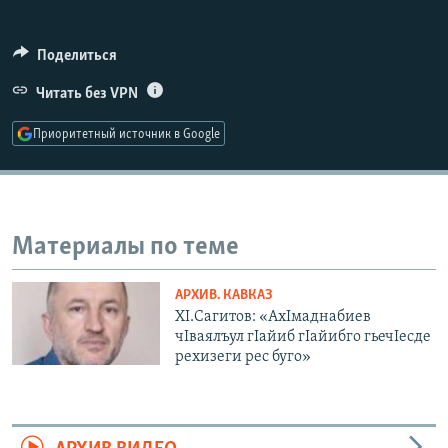
РАСПИСАНИЕ ВЕЩАНИЯ
ПОДПИШИТЕСЬ НА РАССЫЛКУ
Поделиться
Читать без VPN
СОЦИАЛЬНЫЕ СЕТИ
Приоритетный источник в Google
Материалы по теме
Все сайты РСЕ/РС
АРХИВ. КАВКАЗ
ХI.Сагитов: «АхIмаднабиев
чIваялъул гIайиб гIайибго гьечIесде
рехизеги рес буго»