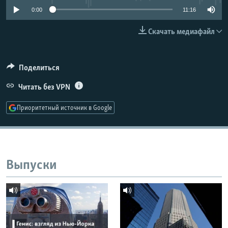
РАСПИСАНИЕ ВЕЩАНИЯ
0:00
11:16
ПОДПИШИТЕСЬ НА РАССЫЛКУ
Скачать медиафайл
СОЦИАЛЬНЫЕ СЕТИ
Поделиться
Читать без VPN
Приоритетный источник в Google
Все сайты РСЕ/РС
Выпуски