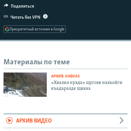
РАСПИСАНИЕ ВЕЩАНИЯ
Поделиться
ПОДПИШИТЕСЬ НА РАССЫЛКУ
Читать без VPN
Приоритетный источник в Google
СОЦИАЛЬНЫЕ СЕТИ
Материалы по теме
Все сайты РСЕ/РС
АРХИВ. КАВКАЗ
«Хвалил нухда» щугояв нахъойги
къадаралде щвана
АРХИВ ВИДЕО