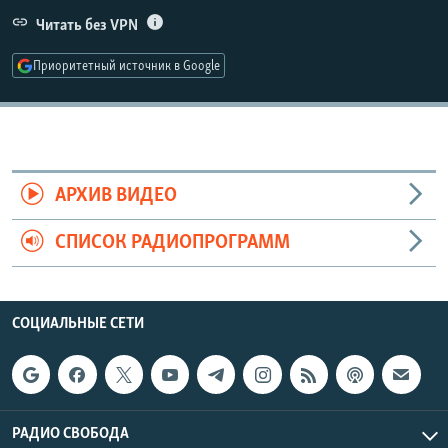
РАСПИСАНИЕ ВЕЩАНИЯ
Читать без VPN
ПОДПИШИТЕСЬ НА РАССЫЛКУ
Приоритетный источник в Google
СОЦИАЛЬНЫЕ СЕТИ
АРХИВ ВИДЕО
СПИСОК РАДИОПРОГРАММ
Все сайты РСЕ/РС
СОЦИАЛЬНЫЕ СЕТИ
РАДИО СВОБОДА