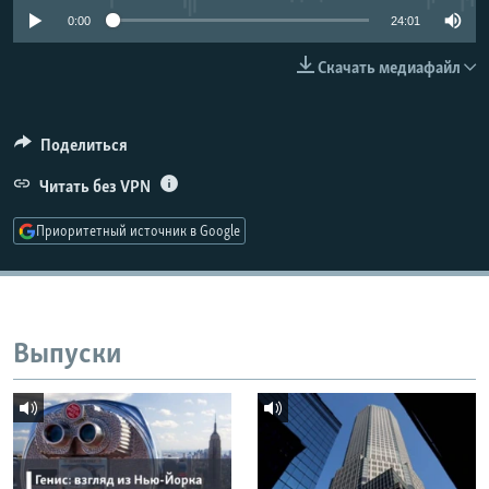
РАСПИСАНИЕ ВЕЩАНИЯ
0:00
24:01
ПОДПИШИТЕСЬ НА РАССЫЛКУ
Скачать медиафайл
СОЦИАЛЬНЫЕ СЕТИ
Поделиться
Читать без VPN
Приоритетный источник в Google
Все сайты РСЕ/РС
Выпуски