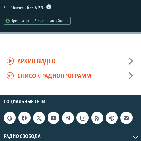
РАСПИСАНИЕ ВЕЩАНИЯ
Читать без VPN
ПОДПИШИТЕСЬ НА РАССЫЛКУ
Приоритетный источник в Google
СОЦИАЛЬНЫЕ СЕТИ
АРХИВ ВИДЕО
СПИСОК РАДИОПРОГРАММ
Все сайты РСЕ/РС
СОЦИАЛЬНЫЕ СЕТИ
РАДИО СВОБОДА