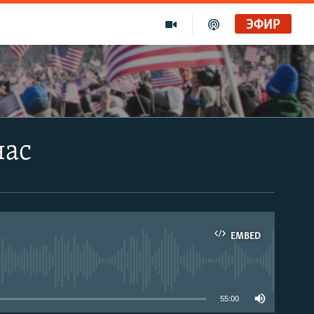
ЭФИР
час
EMBED
able
55:00