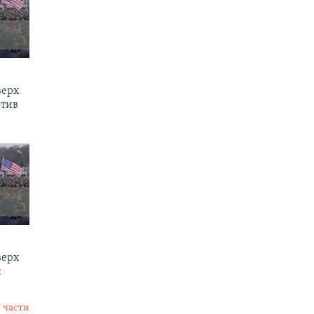
верх
ктив
верх
и
 части