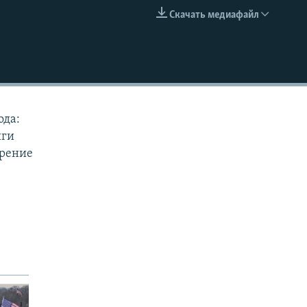
Скачать медиафайл
EMBED
ода:
иги
зрение