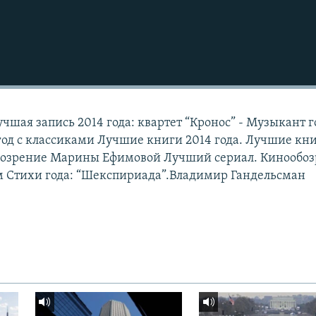
учшая запись 2014 года: квартет “Кронос” - Музыкант г
год с классиками Лучшие книги 2014 года. Лучшие кн
обозрение Марины Ефимовой Лучший сериал. Кинообо
м Стихи года: “Шекспириада”.Владимир Гандельсман