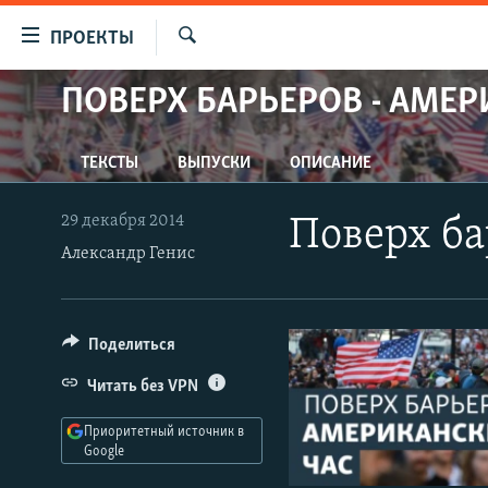
Ссылки
ПРОЕКТЫ
для
Искать
упрощенного
ПОВЕРХ БАРЬЕРОВ - АМЕР
ПРОГРАММЫ
доступа
ПОДКАСТЫ
Вернуться
ТЕКСТЫ
ВЫПУСКИ
ОПИСАНИЕ
АВТОРСКИЕ ПРОЕКТЫ
к
основному
ЦИТАТЫ СВОБОДЫ
29 декабря 2014
Поверх ба
содержанию
Александр Генис
МНЕНИЯ
Вернутся
КУЛЬТУРА
к
главной
IDEL.РЕАЛИИ
Поделиться
навигации
КАВКАЗ.РЕАЛИИ
Вернутся
Читать без VPN
к
СЕВЕР.РЕАЛИИ
поиску
Приоритетный источник в
СИБИРЬ.РЕАЛИИ
Google