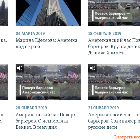
04 МАРТА 2019
18 ФЕВРАЛЯ 2019
рка.
Марина Ефимова: Америка
Американский час По
вид с краю
барьеров. Крутой дете
Дэшила Хэммета.
28 ЯНВАРЯ 2019
21 ЯНВАРЯ 2019
рх
Американский час Поверх
Американский час По
м”
барьеров. О чем молчал
барьеров. Сэлинджер 
Беккет. В тему дня
русские дети
Смотреть все