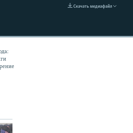
Скачать медиафайл
EMBED
ода:
иги
зрение