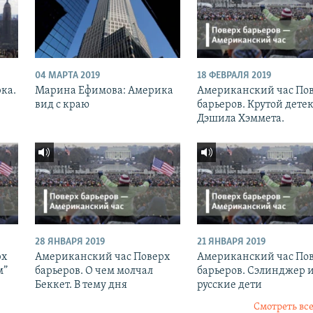
04 МАРТА 2019
18 ФЕВРАЛЯ 2019
рка.
Марина Ефимова: Америка
Американский час По
вид с краю
барьеров. Крутой дете
Дэшила Хэммета.
28 ЯНВАРЯ 2019
21 ЯНВАРЯ 2019
рх
Американский час Поверх
Американский час По
м”
барьеров. О чем молчал
барьеров. Сэлинджер 
Беккет. В тему дня
русские дети
Смотреть все