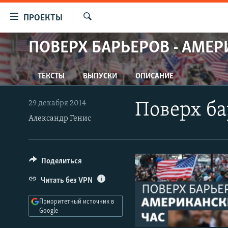
Ссылки
ПРОЕКТЫ
для
Искать
упрощенного
ПОВЕРХ БАРЬЕРОВ - АМЕР
ПРОГРАММЫ
доступа
ПОДКАСТЫ
Вернуться
ТЕКСТЫ
ВЫПУСКИ
ОПИСАНИЕ
АВТОРСКИЕ ПРОЕКТЫ
к
основному
ЦИТАТЫ СВОБОДЫ
29 декабря 2014
Поверх ба
содержанию
Александр Генис
МНЕНИЯ
Вернутся
КУЛЬТУРА
к
главной
IDEL.РЕАЛИИ
Поделиться
навигации
КАВКАЗ.РЕАЛИИ
Вернутся
Читать без VPN
к
СЕВЕР.РЕАЛИИ
поиску
Приоритетный источник в
СИБИРЬ.РЕАЛИИ
Google