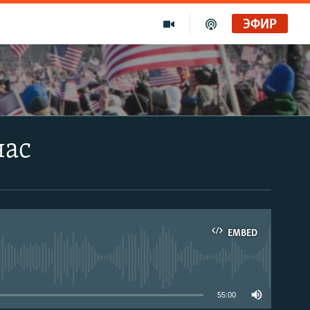
ЭФИР
час
EMBED
able
55:00