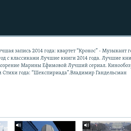
учшая запись 2014 года: квартет “Кронос” - Музыкант г
год с классиками Лучшие книги 2014 года. Лучшие кн
обозрение Марины Ефимовой Лучший сериал. Кинообо
м Стихи года: “Шекспириада”.Владимир Гандельсман