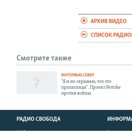
АРХИВ ВИДЕО
СПИСОК РАДИ
Смотрите также
ИНТЕРВЬЮ.СЕВЕР
СОЦИАЛЬНЫЕ СЕТИ
"Я и не скрываю, что это
пропаганда". Проект Fertoke
против войны
Все сайты РСЕ/РС
РАДИО СВОБОДА
ИНФОРМ