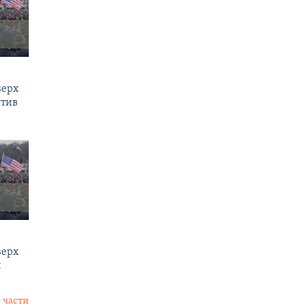
верх
ктив
верх
и
 части