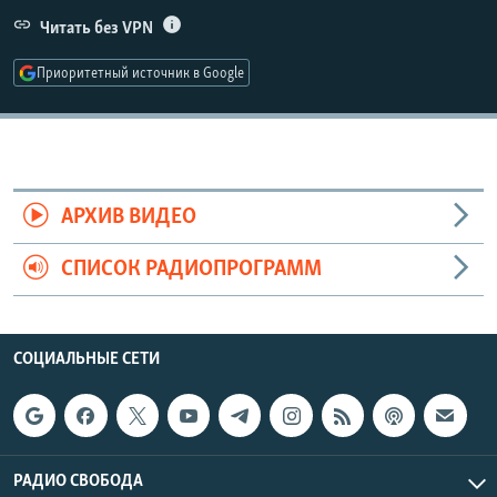
РАСПИСАНИЕ ВЕЩАНИЯ
Читать без VPN
ПОДПИШИТЕСЬ НА РАССЫЛКУ
Приоритетный источник в Google
СОЦИАЛЬНЫЕ СЕТИ
АРХИВ ВИДЕО
СПИСОК РАДИОПРОГРАММ
Все сайты РСЕ/РС
СОЦИАЛЬНЫЕ СЕТИ
РАДИО СВОБОДА