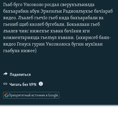
Гьаб буго Унсоколо росдал сверухълъиялда
РАСПИСАНИЕ ВЕЩАНИЯ
бахъарабин абун Эркенлъи Радиоялъухъе бачIараб
ПОДПИШИТЕСЬ НА РАССЫЛКУ
видео. Лъалеб гьечIо гьеб кида бахъарабали ва
гьениб щиб кколеб бугебали. Бокьилаан гьеб
СОЦИАЛЬНЫЕ СЕТИ
лъалев чияс нижехъе хъван бачIани яги
комментариязда гьелъул хъвани. (ахирисеб баян-
видео Генуса гурин Унсоколоса бугин мухIкан
гьабуна нижее)
Все сайты РСЕ/РС
Поделиться
Читать без VPN
Приоритетный источник в Google