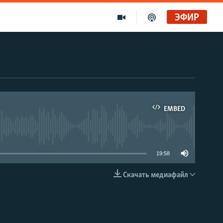
ЭФИР
EMBED
able
19:58
Скачать медиафайл
EMBED