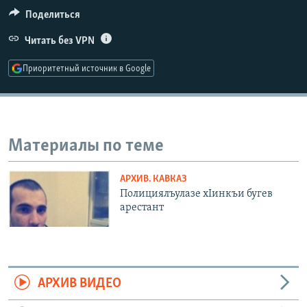
РАСПИСАНИЕ ВЕЩАНИЯ
Поделиться
ПОДПИШИТЕСЬ НА РАССЫЛКУ
Читать без VPN
Приоритетный источник в Google
СОЦИАЛЬНЫЕ СЕТИ
Материалы по теме
Все сайты РСЕ/РС
АРХИВ. КАВКАЗ
Полициялъулазе хIинкъи бугев
арестант
АРХИВ ВИДЕО