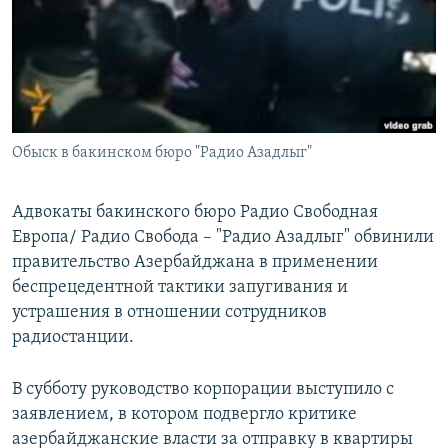
РАСПИСАНИЕ ВЕЩАНИЯ
ПОДПИШИТЕСЬ НА РАССЫЛКУ
СОЦИАЛЬНЫЕ СЕТИ
Обыск в бакинском бюро "Радио Азадлыг"
Адвокаты бакинского бюро Радио Свободная
Европа/ Радио Свобода – "Радио Азадлыг" обвинили
Все сайты РСЕ/РС
правительство Азербайджана в применении
беспрецедентной тактики запугивания и
устрашения в отношении сотрудников
радиостанции.
В субботу руководство корпорации выступило с
заявлением, в котором подвергло критике
азербайджанские власти за отправку в квартиры