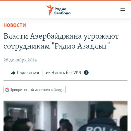
Ссылки
для
упрощенного
НОВОСТИ
ПРОГРАММЫ
доступа
Власти Азербайджана угрожают
ПОДКАСТЫ
Вернуться
сотрудникам "Радио Азадлыг"
к
АВТОРСКИЕ ПРОЕКТЫ
основному
28 декабря 2014
ЦИТАТЫ СВОБОДЫ
содержанию
Вернутся
МНЕНИЯ
Поделиться
Читать без VPN
к
КУЛЬТУРА
главной
Приоритетный источник в Google
навигации
IDEL.РЕАЛИИ
Вернутся
КАВКАЗ.РЕАЛИИ
к
СЕВЕР.РЕАЛИИ
поиску
СИБИРЬ.РЕАЛИИ