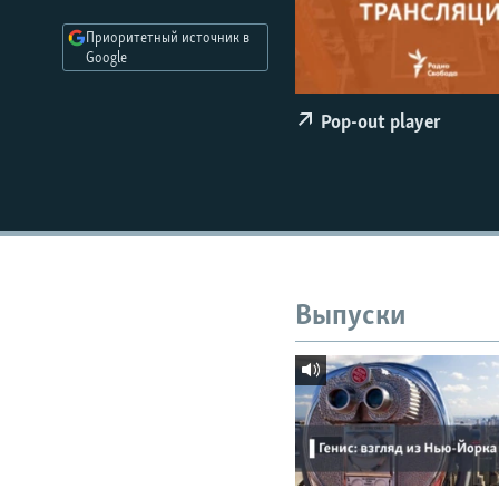
РАСПИСАНИЕ ВЕЩАНИЯ
Приоритетный источник в
ПОДПИШИТЕСЬ НА РАССЫЛКУ
Google
Pop-out player
Выпуски