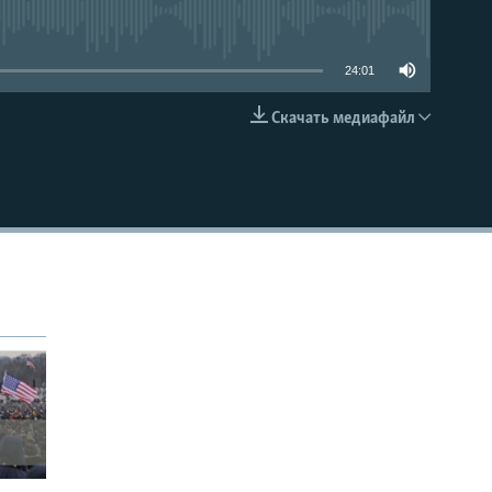
able
24:01
Скачать медиафайл
EMBED