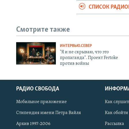
СПИСОК РАДИ
Смотрите также
ИНТЕРВЬЮ.СЕВЕР
"Я и не скрываю, что это
пропаганда". Проект Fertoke
против войны
РАДИО СВОБОДА
ИНФОРМ
Мобильное приложение
Как слушат
СОЦИАЛЬНЫЕ СЕТИ
Стипендия имени Петра Вайля
Как обойти
Архив 1997-2006
Рассылка