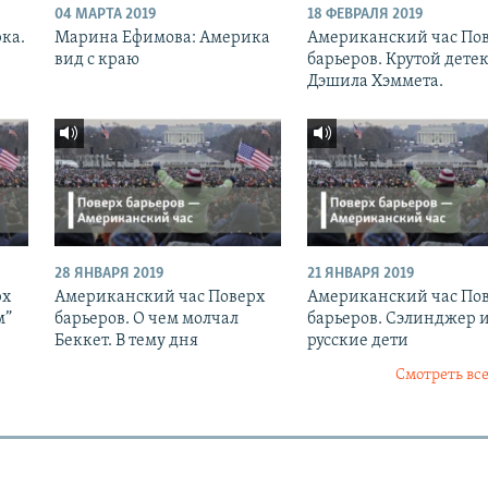
04 МАРТА 2019
18 ФЕВРАЛЯ 2019
рка.
Марина Ефимова: Америка
Американский час По
вид с краю
барьеров. Крутой дете
Дэшила Хэммета.
28 ЯНВАРЯ 2019
21 ЯНВАРЯ 2019
рх
Американский час Поверх
Американский час По
м”
барьеров. О чем молчал
барьеров. Сэлинджер 
Беккет. В тему дня
русские дети
Смотреть все