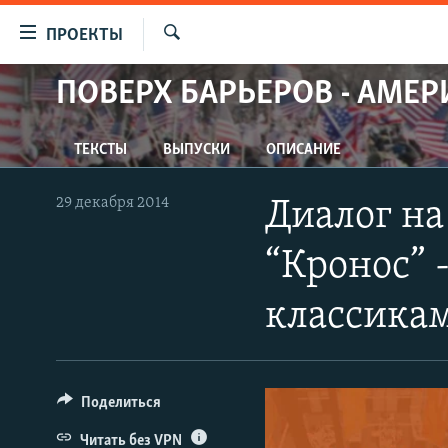
Ссылки
ПРОЕКТЫ
для
Искать
упрощенного
ПОВЕРХ БАРЬЕРОВ - АМЕР
ПРОГРАММЫ
доступа
ПОДКАСТЫ
Вернуться
ТЕКСТЫ
ВЫПУСКИ
ОПИСАНИЕ
АВТОРСКИЕ ПРОЕКТЫ
к
основному
ЦИТАТЫ СВОБОДЫ
29 декабря 2014
Диалог на
содержанию
МНЕНИЯ
Вернутся
“Кронос” 
КУЛЬТУРА
к
главной
IDEL.РЕАЛИИ
классикам
навигации
КАВКАЗ.РЕАЛИИ
Вернутся
к
СЕВЕР.РЕАЛИИ
поиску
Поделиться
СИБИРЬ.РЕАЛИИ
Читать без VPN