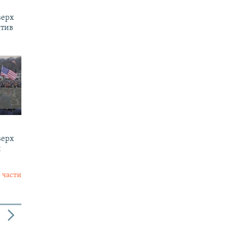
верх
ктив
верх
и
 части