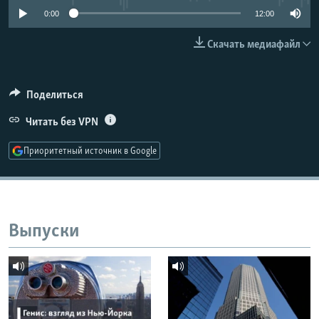
РАСПИСАНИЕ ВЕЩАНИЯ
0:00
12:00
ПОДПИШИТЕСЬ НА РАССЫЛКУ
Скачать медиафайл
СОЦИАЛЬНЫЕ СЕТИ
Поделиться
Читать без VPN
Приоритетный источник в Google
Все сайты РСЕ/РС
Выпуски