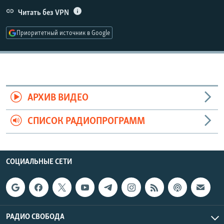
РАСПИСАНИЕ ВЕЩАНИЯ
Читать без VPN
ПОДПИШИТЕСЬ НА РАССЫЛКУ
Приоритетный источник в Google
СОЦИАЛЬНЫЕ СЕТИ
АРХИВ ВИДЕО
СПИСОК РАДИОПРОГРАММ
Все сайты РСЕ/РС
СОЦИАЛЬНЫЕ СЕТИ
РАДИО СВОБОДА