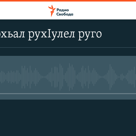
охьал рухIулел руго
No media source currently avail