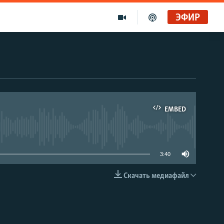
ЭФИР
EMBED
able
3:40
Скачать медиафайл
EMBED