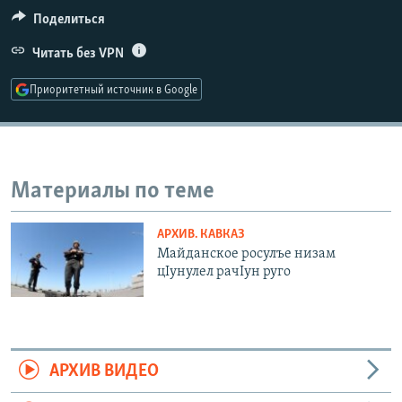
РАСПИСАНИЕ ВЕЩАНИЯ
Поделиться
ПОДПИШИТЕСЬ НА РАССЫЛКУ
Читать без VPN
Приоритетный источник в Google
СОЦИАЛЬНЫЕ СЕТИ
Материалы по теме
Все сайты РСЕ/РС
АРХИВ. КАВКАЗ
Майданское росулъе низам
цIунулел рачIун руго
АРХИВ ВИДЕО