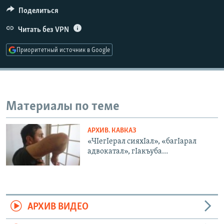
РАСПИСАНИЕ ВЕЩАНИЯ
Поделиться
ПОДПИШИТЕСЬ НА РАССЫЛКУ
Читать без VPN
Приоритетный источник в Google
СОЦИАЛЬНЫЕ СЕТИ
Материалы по теме
Все сайты РСЕ/РС
АРХИВ. КАВКАЗ
«ЧIегIерал сияхIал», «багIарал
адвокатал», гIакъуба…
АРХИВ ВИДЕО