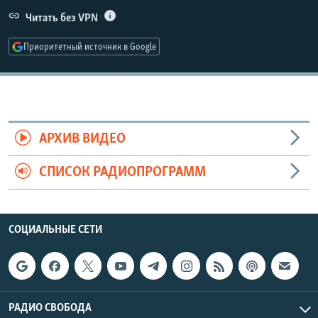
РАСПИСАНИЕ ВЕЩАНИЯ
Читать без VPN
ПОДПИШИТЕСЬ НА РАССЫЛКУ
Приоритетный источник в Google
СОЦИАЛЬНЫЕ СЕТИ
АРХИВ ВИДЕО
СПИСОК РАДИОПРОГРАММ
Все сайты РСЕ/РС
СОЦИАЛЬНЫЕ СЕТИ
РАДИО СВОБОДА