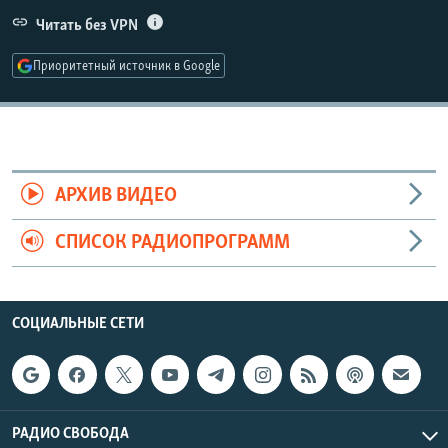
РАСПИСАНИЕ ВЕЩАНИЯ
Читать без VPN
ПОДПИШИТЕСЬ НА РАССЫЛКУ
Приоритетный источник в Google
СОЦИАЛЬНЫЕ СЕТИ
АРХИВ ВИДЕО
СПИСОК РАДИОПРОГРАММ
Все сайты РСЕ/РС
СОЦИАЛЬНЫЕ СЕТИ
РАДИО СВОБОДА