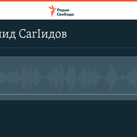
ид СагIидов
No media source currently avail