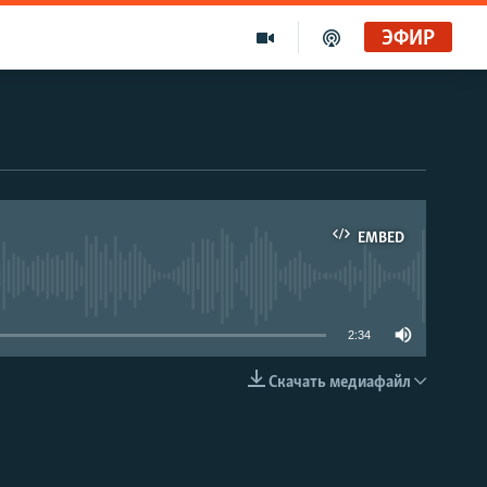
ЭФИР
EMBED
able
2:34
Скачать медиафайл
EMBED