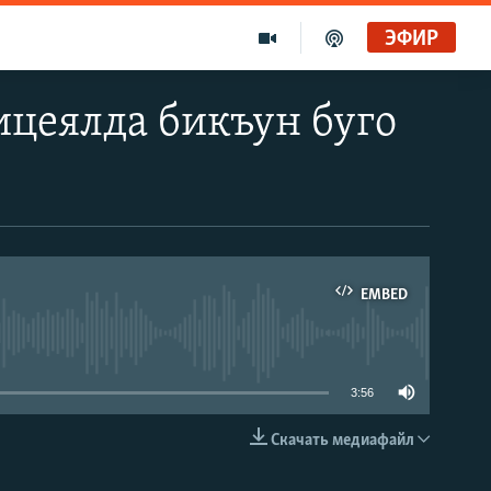
ЭФИР
ицеялда бикъун буго
EMBED
able
3:56
Скачать медиафайл
EMBED