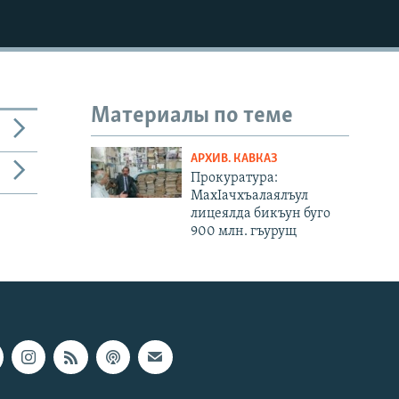
Материалы по теме
АРХИВ. КАВКАЗ
Прокуратура:
МахIачхъалаялъул
лицеялда бикъун буго
900 млн. гъурущ