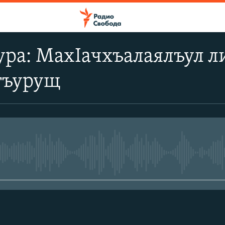
ра: МахIачхъалаялъул л
гъурущ
No media source currently avail