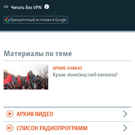
РАСПИСАНИЕ ВЕЩАНИЯ
Читать без VPN
ПОДПИШИТЕСЬ НА РАССЫЛКУ
Приоритетный источник в Google
СОЦИАЛЬНЫЕ СЕТИ
Материалы по теме
АРХИВ. КАВКАЗ
Все сайты РСЕ/РС
Крым: лъикIищ гьеб квешищ?
АРХИВ ВИДЕО
СПИСОК РАДИОПРОГРАММ