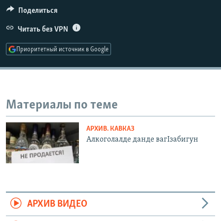
РАСПИСАНИЕ ВЕЩАНИЯ
Поделиться
ПОДПИШИТЕСЬ НА РАССЫЛКУ
Читать без VPN
Приоритетный источник в Google
СОЦИАЛЬНЫЕ СЕТИ
Материалы по теме
Все сайты РСЕ/РС
АРХИВ. КАВКАЗ
Алкоголалде данде вагIзабигун
АРХИВ ВИДЕО