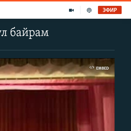
ЭФИР
ул байрам
EMBED