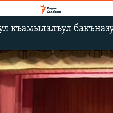
ул къамылалъул бакъназ