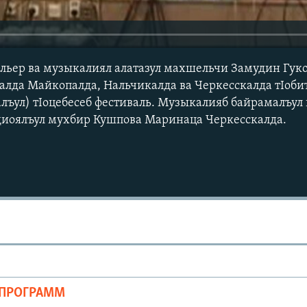
ельер ва музыкалиял алатазул махшельчи Замудин Гуко
рталда Майкопалда, Нальчикалда ва Черкесскалда тIоби
лъул) тIоцебесеб фестиваль. Музыкалияб байрамалъул
диоялъул мухбир Кушпова Маринаца Черкесскалда.
ОПРОГРАММ