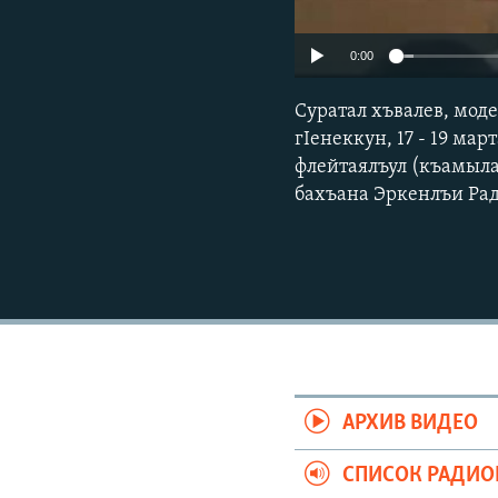
0:00
Суратал хъвалев, мод
гIенеккун, 17 - 19 ма
флейтаялъул (къамыла
бахъана Эркенлъи Ра
АРХИВ ВИДЕО
СПИСОК РАДИ