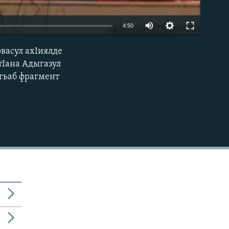
4:50
васул ахIиялде
EMBED
тIана Адыгазул
 гьаб фрагмент