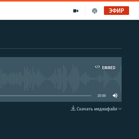
ЭФИР
EMBED
able
20:00
Скачать медиафайл
EMBED