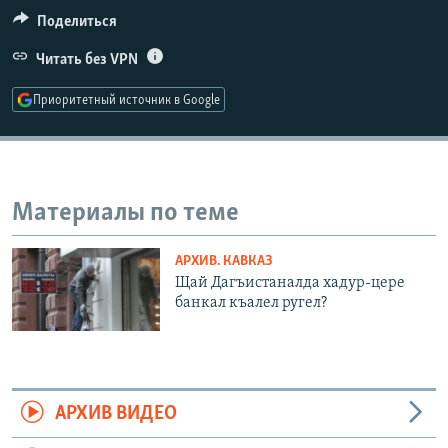
РАСПИСАНИЕ ВЕЩАНИЯ
Поделиться
ПОДПИШИТЕСЬ НА РАССЫЛКУ
Читать без VPN
Приоритетный источник в Google
СОЦИАЛЬНЫЕ СЕТИ
Материалы по теме
Все сайты РСЕ/РС
АРХИВ. КАВКАЗ
Щай Дагъистаналда хадур-цере
банкал къалел ругел?
АРХИВ ВИДЕО