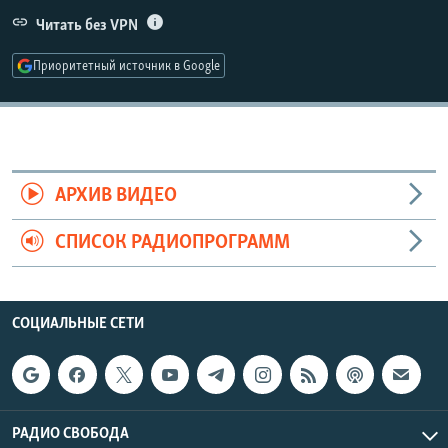
РАСПИСАНИЕ ВЕЩАНИЯ
Читать без VPN
ПОДПИШИТЕСЬ НА РАССЫЛКУ
Приоритетный источник в Google
СОЦИАЛЬНЫЕ СЕТИ
АРХИВ ВИДЕО
СПИСОК РАДИОПРОГРАММ
Все сайты РСЕ/РС
СОЦИАЛЬНЫЕ СЕТИ
РАДИО СВОБОДА