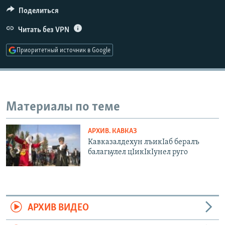
РАСПИСАНИЕ ВЕЩАНИЯ
Поделиться
ПОДПИШИТЕСЬ НА РАССЫЛКУ
Читать без VPN
Приоритетный источник в Google
СОЦИАЛЬНЫЕ СЕТИ
Материалы по теме
Все сайты РСЕ/РС
АРХИВ. КАВКАЗ
Кавказалдехун лъикIаб бералъ
балагьулел цIикIкIунел руго
АРХИВ ВИДЕО