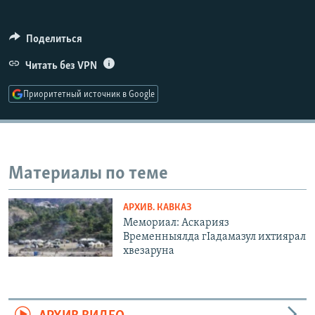
РАСПИСАНИЕ ВЕЩАНИЯ
ПОДПИШИТЕСЬ НА РАССЫЛКУ
Поделиться
Читать без VPN
СОЦИАЛЬНЫЕ СЕТИ
Приоритетный источник в Google
Материалы по теме
Все сайты РСЕ/РС
АРХИВ. КАВКАЗ
Мемориал: Аскарияз
Временныялда гIадамазул ихтиярал
хвезаруна