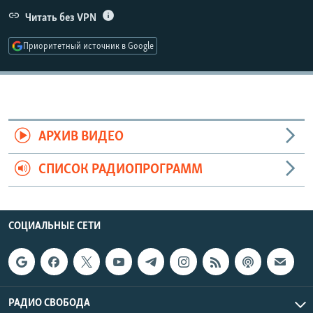
РАСПИСАНИЕ ВЕЩАНИЯ
Читать без VPN
ПОДПИШИТЕСЬ НА РАССЫЛКУ
Приоритетный источник в Google
СОЦИАЛЬНЫЕ СЕТИ
АРХИВ ВИДЕО
СПИСОК РАДИОПРОГРАММ
Все сайты РСЕ/РС
СОЦИАЛЬНЫЕ СЕТИ
РАДИО СВОБОДА