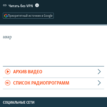
РАСПИСАНИЕ ВЕЩАНИЯ
Читать без VPN
ПОДПИШИТЕСЬ НА РАССЫЛКУ
Приоритетный источник в Google
СОЦИАЛЬНЫЕ СЕТИ
авар
Все сайты РСЕ/РС
АРХИВ ВИДЕО
СПИСОК РАДИОПРОГРАММ
СОЦИАЛЬНЫЕ СЕТИ