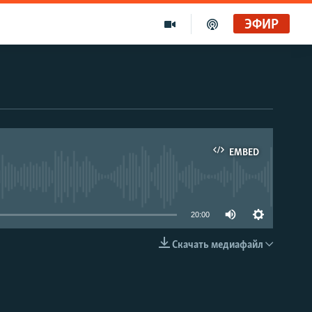
ЭФИР
EMBED
able
20:00
Скачать медиафайл
EMBED