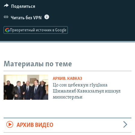
РАСПИСАНИЕ ВЕЩАНИЯ
Поделиться
ПОДПИШИТЕСЬ НА РАССЫЛКУ
Читать без VPN
Приоритетный источник в Google
СОЦИАЛЬНЫЕ СЕТИ
Материалы по теме
Все сайты РСЕ/РС
АРХИВ. КАВКАЗ
Цо сон цебеккун гIуцIана
Шималияб Кавказалъул ишазул
министерлъи
АРХИВ ВИДЕО