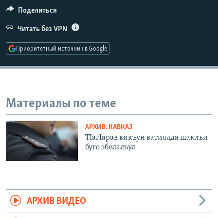
РАСПИСАНИЕ ВЕЩАНИЯ
Поделиться
ПОДПИШИТЕСЬ НА РАССЫЛКУ
Читать без VPN
Приоритетный источник в Google
СОЦИАЛЬНЫЕ СЕТИ
Материалы по теме
Все сайты РСЕ/РС
АРХИВ. КАВКАЗ
ТIагIарав викъун ватиялда щаклъи
буго эбелалъул
АРХИВ ВИДЕО