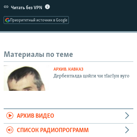
РАСПИСАНИЕ ВЕЩАНИЯ
Читать без VPN
ПОДПИШИТЕСЬ НА РАССЫЛКУ
Приоритетный источник в Google
СОЦИАЛЬНЫЕ СЕТИ
Материалы по теме
АРХИВ. КАВКАЗ
Все сайты РСЕ/РС
Дербенталда цойги чи тIагIун вуго
АРХИВ ВИДЕО
СПИСОК РАДИОПРОГРАММ