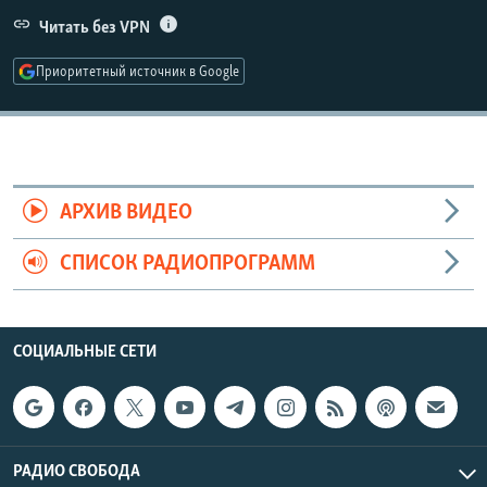
РАСПИСАНИЕ ВЕЩАНИЯ
Читать без VPN
ПОДПИШИТЕСЬ НА РАССЫЛКУ
Приоритетный источник в Google
СОЦИАЛЬНЫЕ СЕТИ
АРХИВ ВИДЕО
СПИСОК РАДИОПРОГРАММ
Все сайты РСЕ/РС
СОЦИАЛЬНЫЕ СЕТИ
РАДИО СВОБОДА