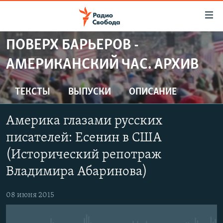
Ссылки
для
упрощенного
ПОВЕРХ БАРЬЕРОВ -
ПРОГРАММЫ
доступа
АМЕРИКАНСКИЙ ЧАС. АРХИВ
ПОДКАСТЫ
Вернуться
к
АВТОРСКИЕ ПРОЕКТЫ
ТЕКСТЫ
ВЫПУСКИ
ОПИСАНИЕ
основному
ЦИТАТЫ СВОБОДЫ
содержанию
Америка глазами русских
Вернутся
МНЕНИЯ
к
писателей: Есенин в США
КУЛЬТУРА
главной
(Исторический репотраж
навигации
IDEL.РЕАЛИИ
Владимира Абаринова)
Вернутся
КАВКАЗ.РЕАЛИИ
к
08 июня 2015
СЕВЕР.РЕАЛИИ
поиску
СИБИРЬ.РЕАЛИИ