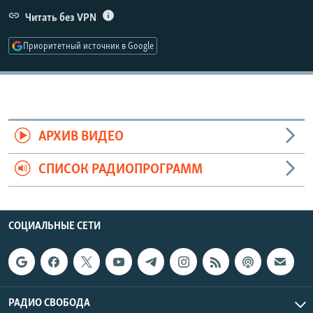
РАСПИСАНИЕ ВЕЩАНИЯ
Читать без VPN
ПОДПИШИТЕСЬ НА РАССЫЛКУ
Приоритетный источник в Google
СОЦИАЛЬНЫЕ СЕТИ
АРХИВ ВИДЕО
СПИСОК РАДИОПРОГРАММ
Все сайты РСЕ/РС
СОЦИАЛЬНЫЕ СЕТИ
РАДИО СВОБОДА