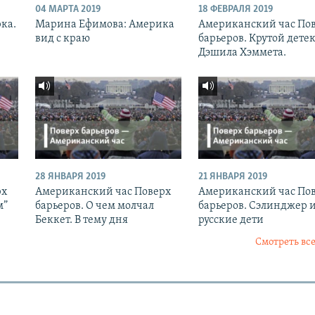
04 МАРТА 2019
18 ФЕВРАЛЯ 2019
рка.
Марина Ефимова: Америка
Американский час По
вид с краю
барьеров. Крутой дете
Дэшила Хэммета.
28 ЯНВАРЯ 2019
21 ЯНВАРЯ 2019
рх
Американский час Поверх
Американский час По
м”
барьеров. О чем молчал
барьеров. Сэлинджер 
Беккет. В тему дня
русские дети
Смотреть все