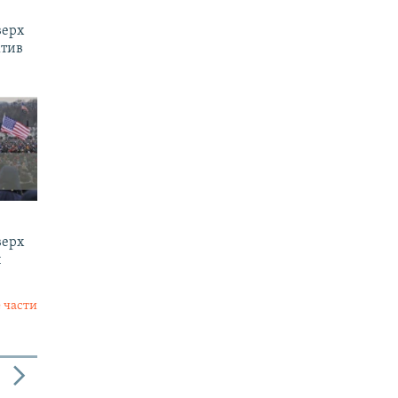
верх
ктив
верх
и
 части