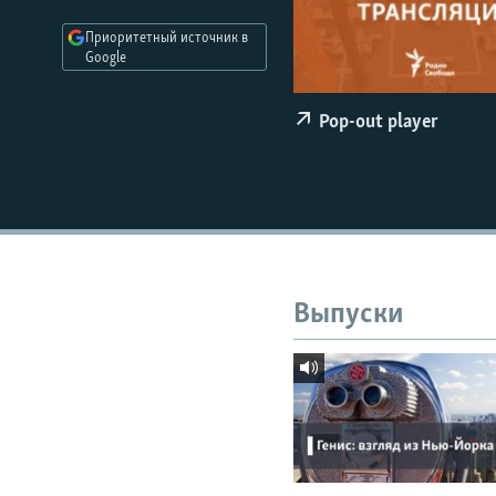
РАСПИСАНИЕ ВЕЩАНИЯ
Приоритетный источник в
ПОДПИШИТЕСЬ НА РАССЫЛКУ
Google
Pop-out player
Выпуски