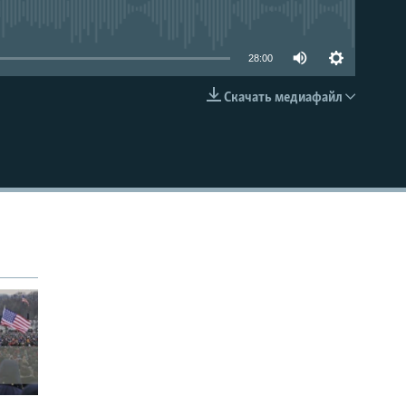
able
28:00
Скачать медиафайл
EMBED