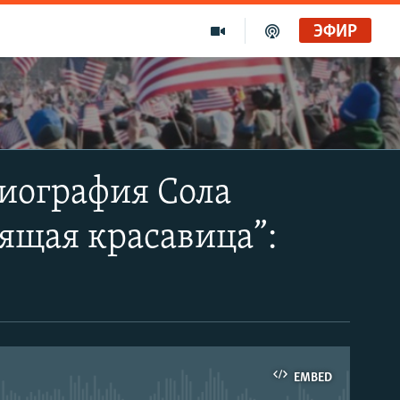
ЭФИР
иография Сола
пящая красавица”:
EMBED