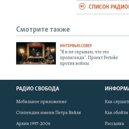
СПИСОК РАДИ
Смотрите также
ИНТЕРВЬЮ.СЕВЕР
"Я и не скрываю, что это
пропаганда". Проект Fertoke
против войны
РАДИО СВОБОДА
ИНФОРМ
Мобильное приложение
Как слушат
СОЦИАЛЬНЫЕ СЕТИ
Стипендия имени Петра Вайля
Как обойти
Архив 1997-2006
Рассылка