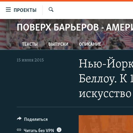
Ссылки
ПРОЕКТЫ
для
Искать
упрощенного
ПОВЕРХ БАРЬЕРОВ - АМЕР
ПРОГРАММЫ
доступа
ПОДКАСТЫ
Вернуться
ТЕКСТЫ
ВЫПУСКИ
ОПИСАНИЕ
АВТОРСКИЕ ПРОЕКТЫ
к
основному
ЦИТАТЫ СВОБОДЫ
15 июня 2015
Нью-Йоркс
содержанию
МНЕНИЯ
Вернутся
Беллоу. К
КУЛЬТУРА
к
главной
IDEL.РЕАЛИИ
искусство
навигации
КАВКАЗ.РЕАЛИИ
Вернутся
к
СЕВЕР.РЕАЛИИ
поиску
Поделиться
СИБИРЬ.РЕАЛИИ
Читать без VPN