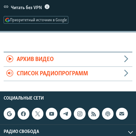
РАСПИСАНИЕ ВЕЩАНИЯ
Читать без VPN
ПОДПИШИТЕСЬ НА РАССЫЛКУ
Приоритетный источник в Google
СОЦИАЛЬНЫЕ СЕТИ
АРХИВ ВИДЕО
СПИСОК РАДИОПРОГРАММ
Все сайты РСЕ/РС
СОЦИАЛЬНЫЕ СЕТИ
РАДИО СВОБОДА