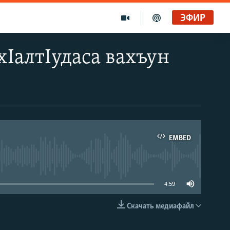
ЭФИР
хIалтIудаса вахъун
EMBED
able
4:59
Скачать медиафайл
EMBED