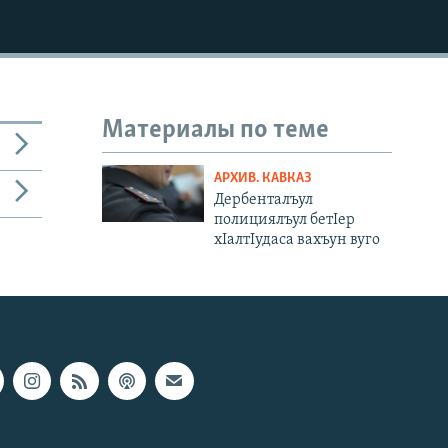
Материалы по теме
АРХИВ. КАВКАЗ
Дербенталъул
полициялъул бетIер
хIалтIудаса вахъун вуго