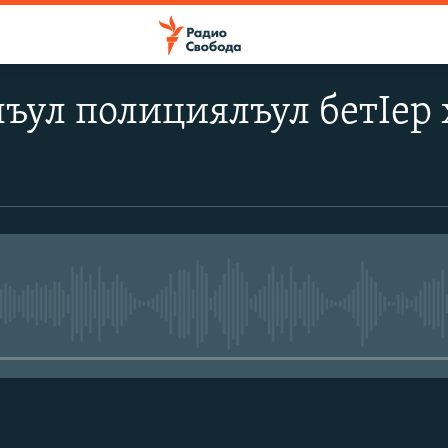
ъул полициялъул бетIер 
No media source currently avail