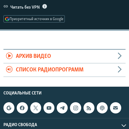
РАСПИСАНИЕ ВЕЩАНИЯ
Читать без VPN
ПОДПИШИТЕСЬ НА РАССЫЛКУ
Приоритетный источник в Google
СОЦИАЛЬНЫЕ СЕТИ
АРХИВ ВИДЕО
СПИСОК РАДИОПРОГРАММ
Все сайты РСЕ/РС
СОЦИАЛЬНЫЕ СЕТИ
РАДИО СВОБОДА