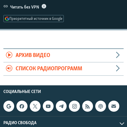
РАСПИСАНИЕ ВЕЩАНИЯ
Читать без VPN
ПОДПИШИТЕСЬ НА РАССЫЛКУ
Приоритетный источник в Google
СОЦИАЛЬНЫЕ СЕТИ
АРХИВ ВИДЕО
СПИСОК РАДИОПРОГРАММ
Все сайты РСЕ/РС
СОЦИАЛЬНЫЕ СЕТИ
РАДИО СВОБОДА